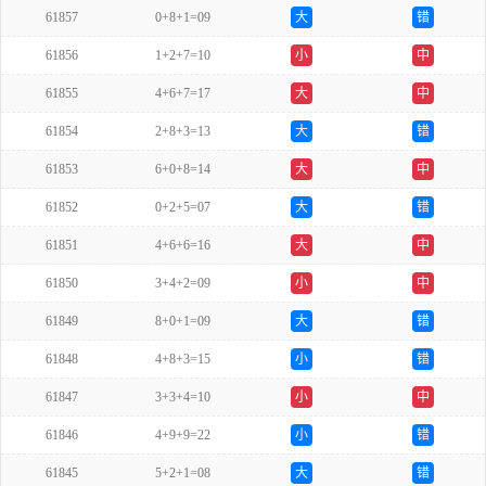
61857
0+8+1=09
大
错
61856
1+2+7=10
小
中
61855
4+6+7=17
大
中
61854
2+8+3=13
大
错
61853
6+0+8=14
大
中
61852
0+2+5=07
大
错
61851
4+6+6=16
大
中
61850
3+4+2=09
小
中
61849
8+0+1=09
大
错
61848
4+8+3=15
小
错
61847
3+3+4=10
小
中
61846
4+9+9=22
小
错
61845
5+2+1=08
大
错