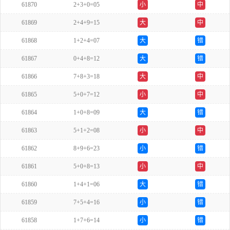
61870
2+3+0=05
小
中
61869
2+4+9=15
大
中
61868
1+2+4=07
大
错
61867
0+4+8=12
大
错
61866
7+8+3=18
大
中
61865
5+0+7=12
小
中
61864
1+0+8=09
大
错
61863
5+1+2=08
小
中
61862
8+9+6=23
小
错
61861
5+0+8=13
小
中
61860
1+4+1=06
大
错
61859
7+5+4=16
小
错
61858
1+7+6=14
小
错