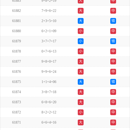
61883
9+8+2=19
大
中
61882
7+9+6=22
大
中
61881
2+3+5=10
大
错
61880
6+2+1=09
小
中
61879
3+7+7=17
小
错
61878
0+7+6=13
小
中
61877
9+8+0=17
大
中
61876
9+9+6=24
大
中
61875
1+1+4=06
大
错
61874
3+8+7=18
大
中
61873
6+8+6=20
大
中
61872
8+2+2=12
小
中
61871
6+6+4=16
大
中