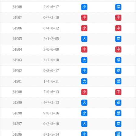
61908
2+9+6=17
小
错
61907
0+7+3=10
小
中
61906
8+4+0=12
小
中
61905
2+1+2=05
大
错
61904
3+0+6=09
小
中
61903
3+7+0=10
大
错
61902
9+8+0=17
小
错
61901
1+4+6=11
大
错
61900
7+0+6=13
小
中
61899
4+7+2=13
大
错
61898
9+6+1=16
小
错
61897
0+2+8=10
大
错
61896
8+1+5=14
小
错