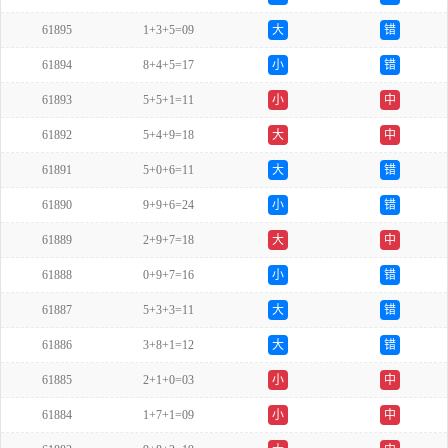
61895
1+3+5=09
大
错
61894
8+4+5=17
小
错
61893
5+5+1=11
小
中
61892
5+4+9=18
大
中
61891
5+0+6=11
大
错
61890
9+9+6=24
小
错
61889
2+9+7=18
大
中
61888
0+9+7=16
小
错
61887
5+3+3=11
大
错
61886
3+8+1=12
大
错
61885
2+1+0=03
小
中
61884
1+7+1=09
小
中