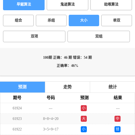
旱魃算法
鬼迹算法
劫难算法
组合
杀组
大小
单双
双项
双组
100期 正确：46 期 错误：54 期
正确率：46%
预测
走势
统计
期号
号码
预测
结果
61924
---
小
---
双
61923
8+8+4=20
大
中
61922
3+5+9=17
小
错