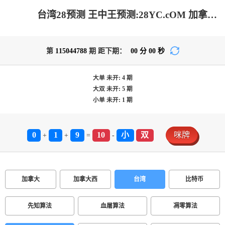
台湾28预测 王中王预测:28YC.cOM 加拿大28-PC预测|加拿大pc在线|PC刮奖|加拿大28在线预测网_专注研究_加拿大PC组合_官方!
第
115044788
期 距下期：
00
分
00
秒
大单
未开:
4
期
大双
未开:
5
期
小单
未开:
1
期
0
1
9
10
小
双
咪牌
+
+
=
-
加拿大
加拿大西
台湾
比特币
先知算法
血屠算法
凋零算法