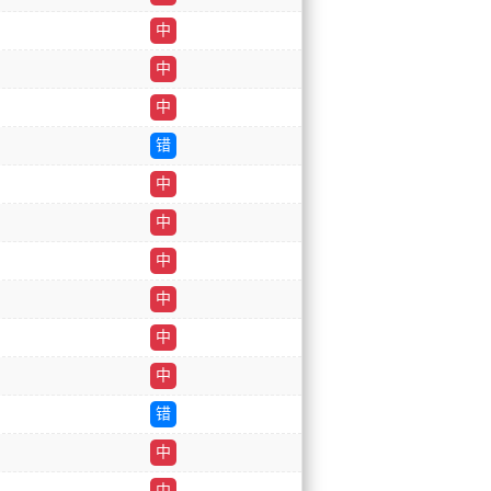
中
中
中
错
中
中
中
中
中
中
错
中
中