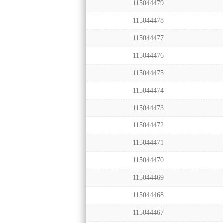
115044479
115044478
115044477
115044476
115044475
115044474
115044473
115044472
115044471
115044470
115044469
115044468
115044467