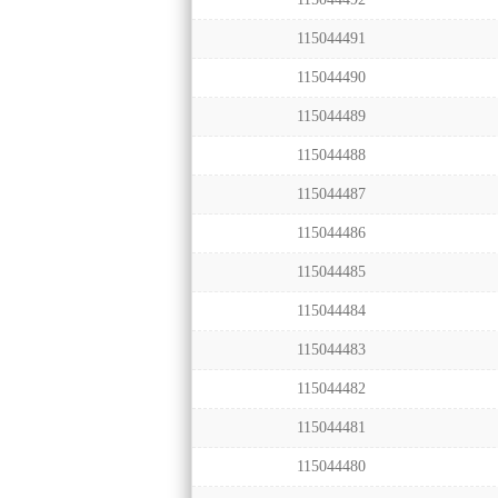
115044491
115044490
115044489
115044488
115044487
115044486
115044485
115044484
115044483
115044482
115044481
115044480