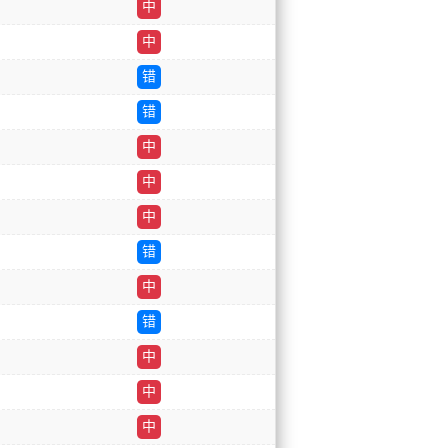
中
中
错
错
中
中
中
错
中
错
中
中
中