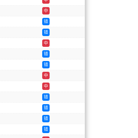
中
错
错
中
错
错
中
中
错
错
错
错