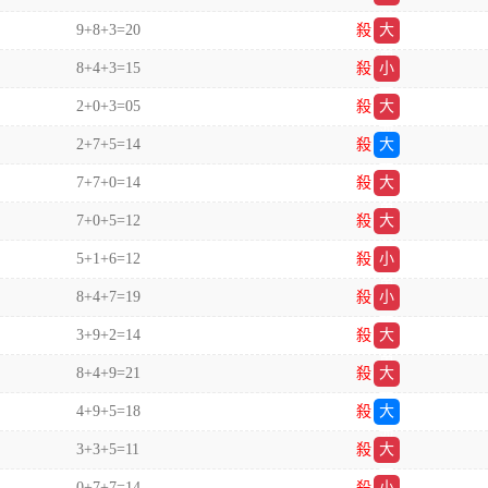
单
9+8+3=20
殺
大
单
8+4+3=15
殺
小
双
2+0+3=05
殺
大
双
2+7+5=14
殺
大
双
7+7+0=14
殺
大
单
7+0+5=12
殺
大
单
5+1+6=12
殺
小
单
8+4+7=19
殺
小
双
3+9+2=14
殺
大
单
8+4+9=21
殺
大
双
4+9+5=18
殺
大
双
3+3+5=11
殺
大
双
0+7+7=14
殺
小