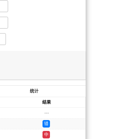
统计
结果
---
错
中