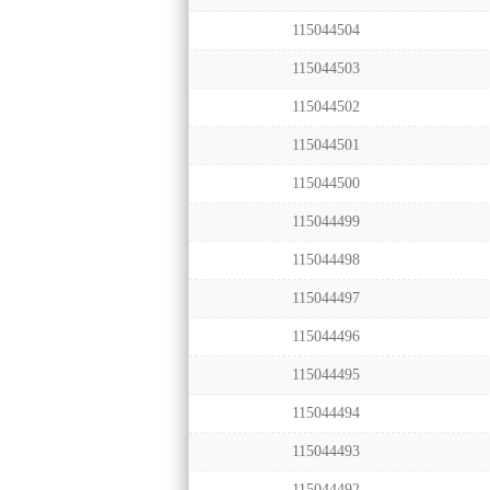
115044504
115044503
115044502
115044501
115044500
115044499
115044498
115044497
115044496
115044495
115044494
115044493
115044492