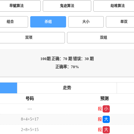
旱魃算法
鬼迹算法
劫难算法
组合
杀组
大小
单双
双项
双组
100期 正确：70 期 错误：30 期
正确率：70%
走势
号码
预测
---
殺
小
双
8+4+5=17
殺
大
单
2+8+5=15
殺
大