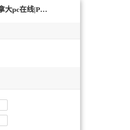
台湾28预测 王中王预测:28YC.cOM 加拿大28-PC预测|加拿大pc在线|PC刮奖|加拿大28在线预测网_专注研究_加拿大PC组合_官方!