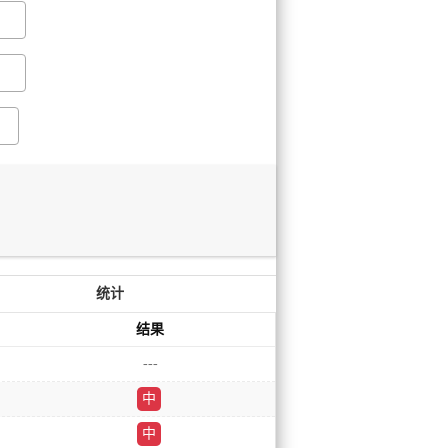
统计
结果
---
中
中