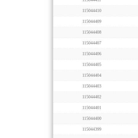
115044410
115044409
115044408
115044407
115044406
115044405
115044404
115044403
115044402
115044401
115044400
115044399