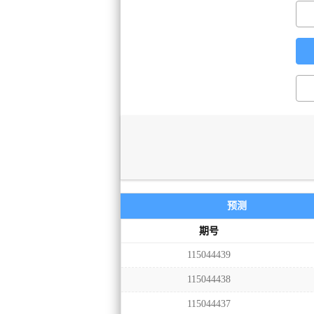
预测
期号
115044439
115044438
115044437