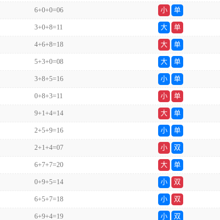
6+0+0=06
小
单
3+0+8=11
大
单
4+6+8=18
大
单
5+3+0=08
大
单
3+8+5=16
小
单
0+8+3=11
小
单
9+1+4=14
大
单
2+5+9=16
小
单
2+1+4=07
小
双
6+7+7=20
大
单
0+9+5=14
小
双
6+5+7=18
小
双
6+9+4=19
小
双