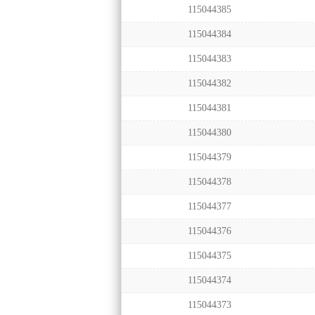
115044385
115044384
115044383
115044382
115044381
115044380
115044379
115044378
115044377
115044376
115044375
115044374
115044373