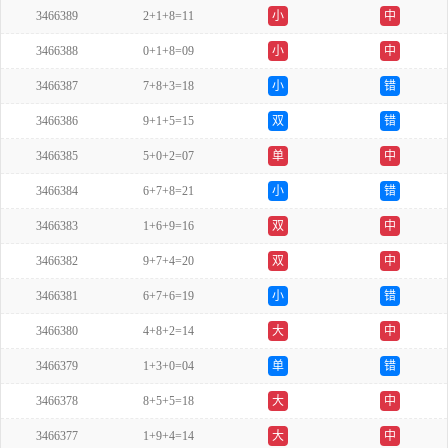
3466389
2+1+8=11
小
中
3466388
0+1+8=09
小
中
3466387
7+8+3=18
小
错
3466386
9+1+5=15
双
错
3466385
5+0+2=07
单
中
3466384
6+7+8=21
小
错
3466383
1+6+9=16
双
中
3466382
9+7+4=20
双
中
3466381
6+7+6=19
小
错
3466380
4+8+2=14
大
中
3466379
1+3+0=04
单
错
3466378
8+5+5=18
大
中
3466377
1+9+4=14
大
中