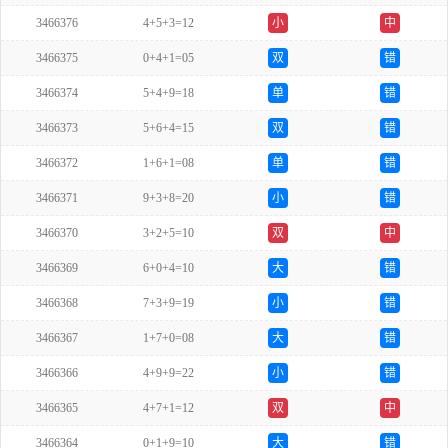
3466376
4+5+3=12
小
中
3466375
0+4+1=05
双
错
3466374
5+4+9=18
单
错
3466373
5+6+4=15
双
错
3466372
1+6+1=08
单
错
3466371
9+3+8=20
小
错
3466370
3+2+5=10
双
中
3466369
6+0+4=10
大
错
3466368
7+3+9=19
小
错
3466367
1+7+0=08
大
错
3466366
4+9+9=22
小
错
3466365
4+7+1=12
双
中
3466364
0+1+9=10
大
错