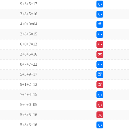
9+3+5=17
小
3+8+5=16
小
4+0+0=04
单
2+8+5=15
小
6+0+7=13
小
3+8+5=16
大
8+7+7=22
小
5+3+9=17
双
9+1+2=12
双
7+4+4=15
小
5+0+0=05
小
5+6+5=16
大
5+8+3=16
小