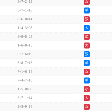
3+7+2=12
双
8+7+1=16
单
8+6+0=14
双
1+4+3=08
大
8+9+8=25
单
1+6+8=15
大
6+7+6=19
双
3+8+7=18
单
7+1+6=14
双
7+4+7=18
单
1+5+0=06
小
6+7+1=14
大
2+3+9=14
双