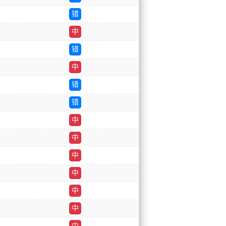
错
中
错
中
错
错
中
中
中
中
中
中
中