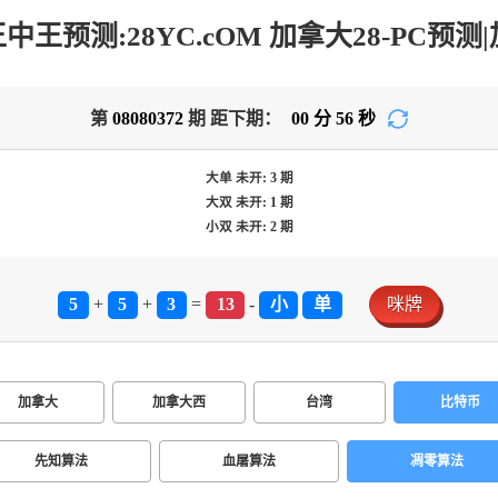
第
08080372
期 距下期：
00
分
56
秒
大单
未开:
3
期
大双
未开:
1
期
小双
未开:
2
期
5
+
5
+
3
=
13
-
小
单
咪牌
加拿大
加拿大西
台湾
比特币
先知算法
血屠算法
凋零算法