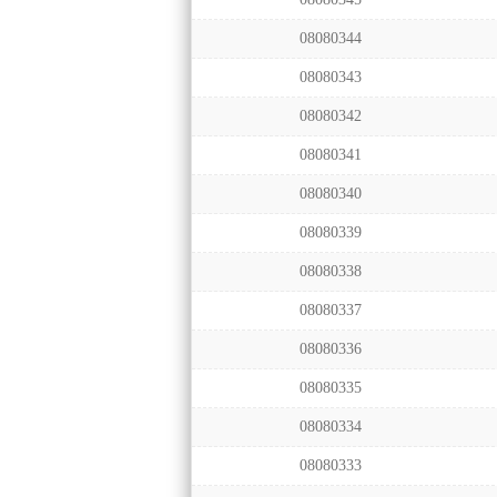
08080344
08080343
08080342
08080341
08080340
08080339
08080338
08080337
08080336
08080335
08080334
08080333