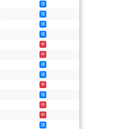
错
错
错
错
中
中
错
错
中
错
中
中
错