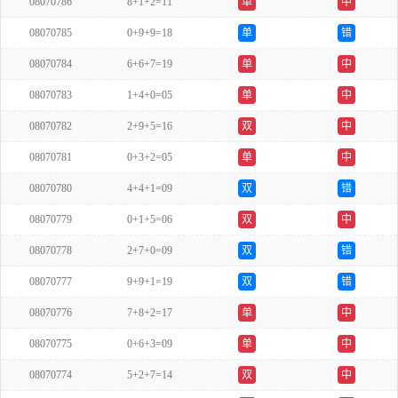
08070786
8+1+2=11
单
中
08070785
0+9+9=18
单
错
08070784
6+6+7=19
单
中
08070783
1+4+0=05
单
中
08070782
2+9+5=16
双
中
08070781
0+3+2=05
单
中
08070780
4+4+1=09
双
错
08070779
0+1+5=06
双
中
08070778
2+7+0=09
双
错
08070777
9+9+1=19
双
错
08070776
7+8+2=17
单
中
08070775
0+6+3=09
单
中
08070774
5+2+7=14
双
中