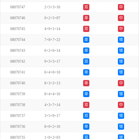
08070747
2+5+3=10
双
中
08070746
0+2+5=07
单
中
08070745
4+9+1=14
双
中
08070744
7+8+7=22
单
错
08070743
6+2+6=14
单
错
08070742
9+3+5=17
双
错
08070741
6+4+0=10
单
错
08070740
8+3+2=13
单
中
08070739
8+4+4=16
单
错
08070738
4+3+7=14
双
中
08070737
3+5+9=17
双
错
08070736
8+0+2=10
单
错
08070735
1+0+2=03
双
错