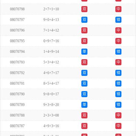
08070798
2+7+1=10
双
中
08070797
9+0+4=13
双
错
08070796
7+1+4=12
双
中
08070795
0+9+7=16
双
中
08070794
1+4+9=14
单
错
08070793
5+3+4=12
双
中
08070792
4+6+7=17
双
错
08070791
8+5+4=17
双
错
08070790
9+8+0=17
双
错
08070789
9+3+8=20
单
错
08070788
2+3+3=08
双
中
08070787
4+9+3=16
双
中